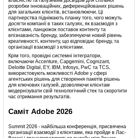
власністю та галузевим досвідом для спільної
розробки інноваційних, диференційованих рішень
для загальних клієнтів, встановлюючи. Ці
партнерства піднімають планку того, чого можуть
досягти компанії в таких галузях, як взаємодія з
клієнтами, ланцюжок поставок контенту та
впізнаваність бренду, забезпечуючи новий рівень
креативності, контенту, що відповідає бренду, та
організації взаємодії з клієнтами.
Крім того, провідні системні інтегратори,
включаючи Accenture, Capgemini, Cognizant,
Deloitte Digital, EY, IBM, Infosys, PwC та TCS,
використовують можливості Adobe у сфері
агентських рішень для створення пакетів рішень
для ключових галузей, дозволяючи клієнтам
модернізувати свій технологічний стек та скоротити
час отримання результатів.
Саміт Adobe 2026
Summit 2026 - найбільша конференція, присвячена
організації взаємодії з клієнтами, яка пройде в Лас-