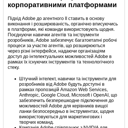
корпоративними платформами
Підхід Adobe до агентного ІІ ставить в основу
виконання і розширюваність, органічно вписуючись
в платформи, які команди використовують щодня.
Поєднуючи навички агентів та інструменти
розробників, Adobe забезпечує багатоетапні робочі
процеси за участю агентів, що розширюються
через різні інтерфейси, надаючи організаціям
доступ до інтелектуальних можливостей Adobe в
рамках їх існуючих інструментів та технологічного
стеку.
Штучний інтелект, навички та інструменти для
розробників від Adobe будуть доступні в
рамках пропозицій Amazon Web Services,
Anthropic, Google Cloud, Microsoft і OpenAI, що
забезпечить безперешкодне підключення до
можливостей Adobe для керівників вищої
ланки безпосередньо в інструментах, щодня
використовуються для маркетингових і
творчих команд.
Компанія Adobe співпрацює з NVIDIA для