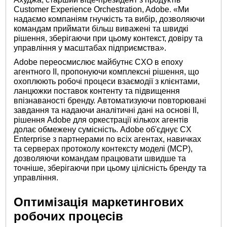
Customer Experience Orchestration, Adobe. «Ми
надаємо компаніям гнучкість та вибір, дозволяючи
командам приймати більш виважені та швидкі
рішення, зберігаючи при цьому контекст, довіру та
управління у масштабах підприємства».
Adobe переосмислює майбутнє CXO в епоху
агентного ІІ, пропонуючи комплексні рішення, що
охоплюють робочі процеси взаємодії з клієнтами,
ланцюжки поставок контенту та підвищення
впізнаваності бренду. Автоматизуючи повторювані
завдання та надаючи аналітичні дані на основі ІІ,
рішення Adobe для оркестрації кількох агентів
долає обмежену сумісність. Adobe об'єднує CX
Enterprise з партнерами по всіх агентах, навичках
та серверах протоколу контексту моделі (MCP),
дозволяючи командам працювати швидше та
точніше, зберігаючи при цьому цілісність бренду та
управління.
Оптимізація маркетингових
робочих процесів