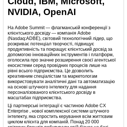
Cloud, IBM, Microsoft,
NVIDIA, OpenAI
На Adobe Summit — флагманській конференції з
клієнтського досвіду — компанія Adobe
(Nasdaq:ADBE), світовий технологічний лідер, що
розкриває потенціал творчості, підвищує
продуктивність та покращує клієнтський досвід за
допомогою інноваційних інструментів і платформ,
оголосила про значне розширення своєї агентської
екосистеми серед провідних процесів лише на
рівні всього підприємства. Це дозволить
креативним спеціалістам та маркетологам
використовувати аналітичні дані та автоматизацію
на основі штучного інтелекту для надання
персоналізованого клієнтського досвіду в
масштабах підприємства.
Ці партнерські інтеграції є частиною
Adobe CX
Enterprise
, нової комплексної системи штучного
інтелекту, яка спростить керування всім життєвим
циклом клієнта для компаній. Понад 20 000