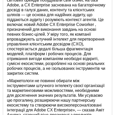
світових брендів побудували свій бізнес на базі
Adobe, а CX Enterprise заснована на багаторічному
досвіді в галузі даних, контенту та клієнтських
шляхів — це основа для надійних аудиту, що
піддаються аудиту і розуміють контекст агентів. Це
включає новий
Adobe CX Enterprise Coworker
,
призначений для виконання завдань на основі
певних бізнес-цілей. У міру того, як компанії
впроваджують штучний інтелект для перетворення
управління клієнтським досвідом (CXO),
спостерігається дедалі більша фрагментація
моделей, платформ і робочих процесів. Для
отримання вигоди компаніям необхідні відкриті,
сумісні екосистеми, розроблені на основі реальних
робочих процесів, а не ізольованих інструментів чи
закритих систем.
«Маркетологи не повинні обирати між
інструментами штучного інтелекту своєї організації
та маркетинговими можливостями, необхідними
для досягнення значних результатів. Ми усуваємо
цю прогалину, розширюючи нашу партнерську
екосистему та створюючи високоперсоналізовані
інтеграції для Adobe CX Enterprise», — сказав Аміт
Ахуджа, старший віце-президент з продуктів