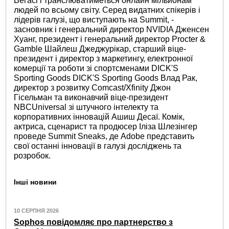
Вегасі і транслюватиметься онлайн мільйонам
людей по всьому світу. Серед видатних спікерів і
лідерів галузі, що виступають на Summit, -
засновник і генеральний директор NVIDIA Дженсен
Хуанг, президент і генеральний директор Procter &
Gamble Шайлеш Джеджурікар, старший віце-
президент і директор з маркетингу, електронної
комерції та роботи зі спортсменами DICK'S
Sporting Goods DICK'S Sporting Goods Влад Рак,
директор з розвитку Comcast/Xfinity Джон
Гісельман та виконавчий віце-президент
NBCUniversal зі штучного інтелекту та
корпоративних інновацій Ашиш Десаї. Комік,
актриса, сценарист та продюсер Іліза Шлезінгер
проведе Summit Sneaks, де Adobe представить
свої останні інновації в галузі досліджень та
розробок.
Інші новини
10 СЕРПНЯ 2026
Sophos повідомляє про партнерство з