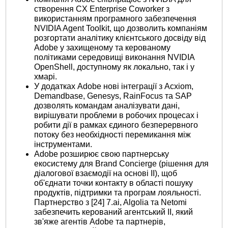
створення CX Enterprise Coworker з
використанням програмного забезпечення
NVIDIA Agent Toolkit, що дозволить компаніям
розгортати аналітику клієнтського досвіду від
Adobe у захищеному та керованому
політиками середовищі виконання NVIDIA
OpenShell, доступному як локально, так і у
хмарі.
У додатках Adobe нові інтеграції з Acxiom,
Demandbase, Genesys, RainFocus та SAP
дозволять командам аналізувати дані,
вирішувати проблеми в робочих процесах і
робити дії в рамках єдиного безперервного
потоку без необхідності перемикання між
інструментами.
Adobe розширює свою партнерську
екосистему для Brand Concierge (рішення для
діалогової взаємодії на основі ІІ), щоб
об'єднати точки контакту в області пошуку
продуктів, підтримки та програм лояльності.
Партнерство з [24] 7.ai, Algolia та Netomi
забезпечить керований агентський ІІ, який
зв'яже агентів Adobe та партнерів,