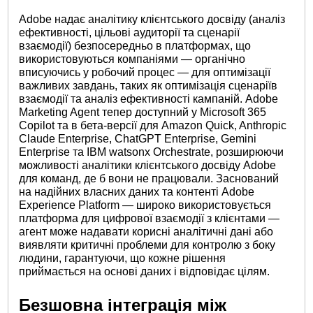
Adobe надає аналітику клієнтського досвіду (аналіз
ефективності, цільові аудиторії та сценарії
взаємодії) безпосередньо в платформах, що
використовуються компаніями — органічно
вписуючись у робочий процес — для оптимізації
важливих завдань, таких як оптимізація сценаріїв
взаємодії та аналіз ефективності кампаній. Adobe
Marketing Agent тепер
доступний
у Microsoft 365
Copilot та в бета-версії для Amazon Quick, Anthropic
Claude Enterprise, ChatGPT Enterprise, Gemini
Enterprise та IBM watsonx Orchestrate, розширюючи
можливості аналітики клієнтського досвіду Adobe
для команд, де б вони не працювали. Заснований
на надійних власних даних та контенті Adobe
Experience Platform — широко використовується
платформа для цифрової взаємодії з клієнтами —
агент може надавати корисні аналітичні дані або
виявляти критичні проблеми для контролю з боку
людини, гарантуючи, що кожне рішення
приймається на основі даних і відповідає цілям.
Безшовна інтеграція між