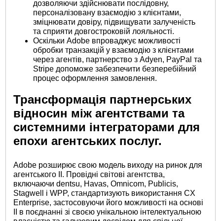
дозволяючи здійснювати послідовну,
персоналізовану взаємодію з клієнтами,
зміцнювати довіру, підвищувати залученість
та сприяти довгостроковій лояльності.
Оскільки Adobe впроваджує можливості
обробки транзакцій у взаємодію з клієнтами
через агентів, партнерство з Adyen, PayPal та
Stripe допоможе забезпечити безперебійний
процес оформлення замовлення.
Трансформація партнерських
відносин між агентствами та
системними інтеграторами для
епохи агентських послуг.
Adobe розширює свою модель виходу на ринок для
агентського ІІ. Провідні світові агентства,
включаючи dentsu, Havas, Omnicom, Publicis,
Stagwell і WPP, стандартизують використання CX
Enterprise, застосовуючи його можливості на основі
ІІ в поєднанні зі своєю унікальною інтелектуальною