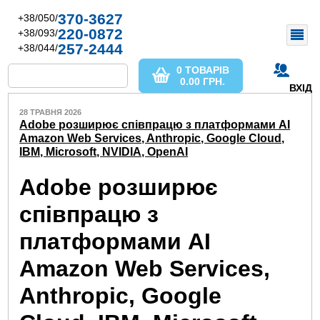
370-3627
+38/050/
220-0872
+38/093/
257-2444
+38/044/
0 ТОВАРІВ
0.00
ГРН.
ВХІД
28 ТРАВНЯ 2026
Adobe розширює співпрацю з платформами AI
Amazon Web Services, Anthropic, Google Cloud,
IBM, Microsoft, NVIDIA, OpenAI
Adobe розширює
співпрацю з
платформами AI
Amazon Web Services,
Anthropic, Google