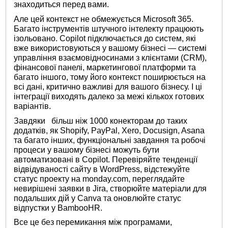
знаходиться перед вами.
Але цей контекст не обмежується Microsoft 365.
Багато інструментів штучного інтелекту працюють
ізольовано. Copilot підключається до систем, які
вже використовуються у вашому бізнесі — системі
управління взаємовідносинами з клієнтами (CRM),
фінансової панелі, маркетингової платформи та
багато іншого, тому його контекст поширюється на
всі дані, критично важливі для вашого бізнесу. І ці
інтеграції виходять далеко за межі кількох готових
варіантів.
Завдяки
більш ніж 1000 конекторам
до таких
додатків, як Shopify, PayPal, Xero, Docusign, Asana
та багато інших, функціональні завдання та робочі
процеси у вашому бізнесі можуть бути
автоматизовані в Copilot. Перевіряйте тенденції
відвідуваності сайту в WordPress, відстежуйте
статус проекту на monday.com, переглядайте
невирішені заявки в Jira, створюйте матеріали для
подальших дій у Canva та оновлюйте статус
відпустки у BambooHR.
Все це без перемикання між програмами,