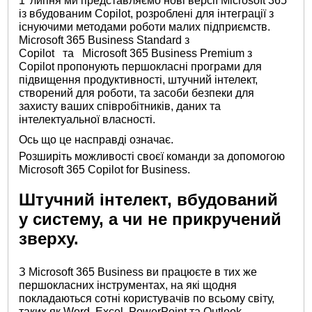
1
липня
ми представляємо нові версії Microsoft 365
із вбудованим Copilot, розроблені для інтеграції з
існуючими методами роботи малих підприємств.
Microsoft 365 Business Standard з
Copilot
та
Microsoft 365 Business Premium з
Copilot
пропонують першокласні програми для
підвищення продуктивності, штучний інтелект,
створений для роботи, та засоби безпеки для
захисту ваших співробітників, даних та
інтелектуальної власності.
Ось що це насправді означає.
Розширіть можливості своєї команди за допомогою
Microsoft 365 Copilot for Business.
Штучний інтелект, вбудований
у систему, а чи не прикручений
зверху.
З Microsoft 365 Business ви працюєте в тих же
першокласних інструментах, на які щодня
покладаються сотні користувачів по всьому світу,
таких як Word, Excel, PowerPoint та Outlook.