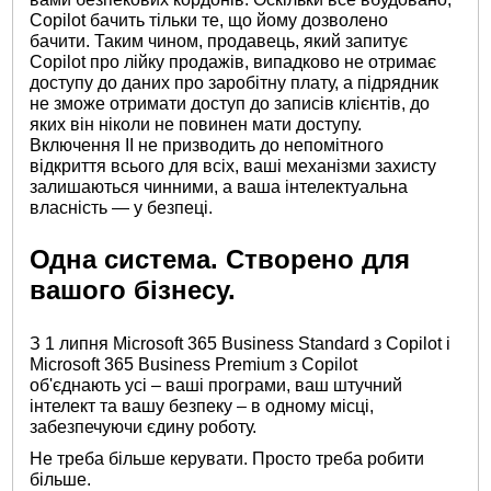
Copilot бачить тільки те, що йому дозволено
бачити. Таким чином, продавець, який запитує
Copilot про лійку продажів, випадково не отримає
доступу до даних про заробітну плату, а підрядник
не зможе отримати доступ до записів клієнтів, до
яких він ніколи не повинен мати доступу.
Включення ІІ не призводить до непомітного
відкриття всього для всіх, ваші механізми захисту
залишаються чинними, а ваша інтелектуальна
власність — у безпеці.
Одна система. Створено для
вашого бізнесу.
З 1 липня Microsoft 365 Business Standard з Copilot і
Microsoft 365 Business Premium з Copilot
об'єднають усі – ваші програми, ваш штучний
інтелект та вашу безпеку – в одному місці,
забезпечуючи єдину роботу.
Не треба більше керувати. Просто треба робити
більше.