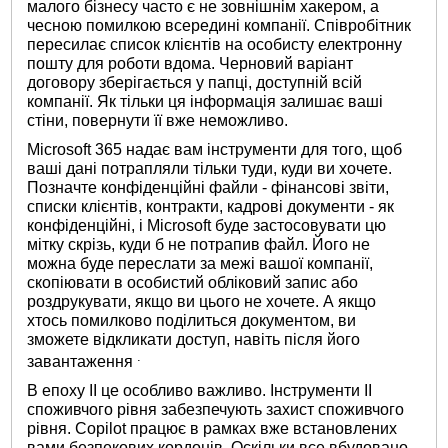
малого бізнесу часто є не зовнішнім хакером, а
чесною помилкою всередині компанії. Співробітник
пересилає список клієнтів на особисту електронну
пошту для роботи вдома. Черновий варіант
договору зберігається у папці, доступній всій
компанії. Як тільки ця інформація залишає ваші
стіни, повернути її вже неможливо.
Microsoft 365 надає вам інструменти для того, щоб
ваші дані потрапляли тільки туди, куди ви хочете.
Позначте конфіденційні файли - фінансові звіти,
списки клієнтів, контракти, кадрові документи - як
конфіденційні, і Microsoft буде застосовувати цю
мітку скрізь, куди б не потрапив файл. Його не
можна буде переслати за межі вашої компанії,
скопіювати в особистий обліковий запис або
роздрукувати, якщо ви цього не хочете. А якщо
хтось помилково поділиться документом, ви
зможете відкликати доступ, навіть після його
.
завантаження
В епоху ІІ це особливо важливо. Інструменти ІІ
споживчого рівня забезпечують захист споживчого
рівня. Copilot працює в рамках вже встановлених
вами безпекових кордонів. Оскільки все вбудовано,