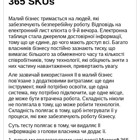
365 SKUs
Малий бізнес тримається на людей, які
забезпечують безперебійну роботу. Відповідь на
електронний лист клієнта о 9-й вечора. Електронна
таблиця стала джерелом достовірної інформації,
тому що це єдине, до чого мають доступ всі. Багато
власників бізнесу постійно зазнають тиску, що
вимагає більшого за обмеженого часу та кількості
співробітників, тому технології, які обіцяють зняти з
них частину навантаження, привертають увагу.
Але зазвичай використання ІІ в малий бізнес
пов'язане з додатковими витратами: ще один
інструмент, який потрібно освоїти, ще одна
система, яку потрібно підключити, ще одне місце,
де може бути втрачена робота. Складність ніколи
не полягала в тому, що може робити технологія.
Складність полягає в тому, щоб інтегрувати її у
процеси, які вже забезпечують роботу бізнесу.
Суть тесту полягає в тому, чи видаляє ІІ
інформацію з голови власника чи додає її.