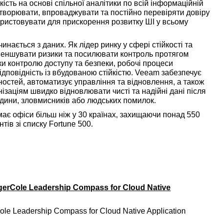
йкість на основі спільної аналітики по всій інформаційній
створювати, впроваджувати та постійно перевіряти довіру
ористовувати для прискорення розвитку ШІ у всьому
инається з даних. Як лідер ринку у сфері стійкості та
меншувати ризики та посилювати контроль протягом
ки контролю доступу та безпеки, робочі процеси
відповідність із вбудованою стійкістю. Veeam забезпечує
ностей, автоматизує управління та відновлення, а також
ізаціям швидко відновлювати чисті та надійні дані після
едини, зловмисників або людських помилок.
ає офіси більш ніж у 30 країнах, захищаючи понад 550
тів зі списку Fortune 500.
gerCole Leadership Compass for Cloud Native
ole Leadership Compass for Cloud Native Application