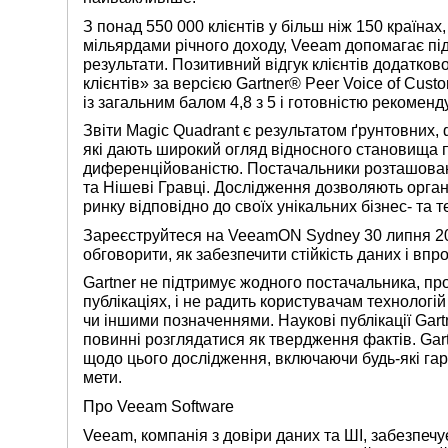
З понад 550 000 клієнтів у більш ніж 150 країна
мільярдами річного доходу, Veeam допомагає пі
результати. Позитивний відгук клієнтів додатк
клієнтів» за версією Gartner®
Peer
Voice of Custo
із загальним балом 4,8 з 5 і готовністю рекомен
Звіти Magic Quadrant є результатом ґрунтовних,
які дають широкий огляд відносного становища п
диференційованістю. Постачальники розташовані
та Нішеві Гравці. Дослідження дозволяють орга
ринку відповідно до своїх унікальних бізнес- та 
Зареєструйтеся на
VeeamON Sydney
30 липня 20
обговорити, як забезпечити стійкість даних і вп
Gartner не підтримує жодного постачальника, пр
публікаціях, і не радить користувачам технолог
чи іншими позначеннями. Наукові публікації Gartn
повинні розглядатися як твердження фактів. Gart
щодо цього дослідження, включаючи будь-які гар
мети.
Про Veeam Software
Veeam, компанія з довіри даних та ШІ, забезпечу