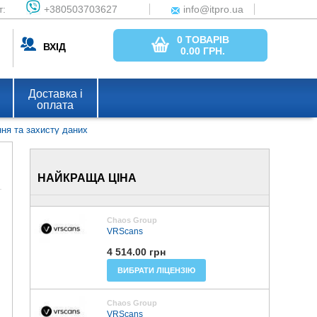
т:
+380503703627
info@itpro.ua
0 ТОВАРІВ
ВХІД
0.00
ГРН.
Доставка і
оплата
ння та захисту даних
НАЙКРАЩА ЦІНА
Chaos Group
VRScans
4 514.00 грн
ВИБРАТИ ЛІЦЕНЗІЮ
Chaos Group
VRScans