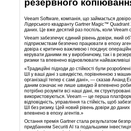
резервного копіювання
Veeam
Software,
компанія, що займається
довіро
Лідерського квадранту Gartner Magic™ Quadrant 
даних. Це вже десятий раз поспіль, коли Veeam 
Veeam забезпечує єдиний рівень довіри, який об'є
підприємствам безпечно працювати в епоху аген
довіра є критично важливою і поєднує операційну 
керувати даними як у виробничому, так і в рез
ризики та впевнено відновлювати найважливіші 
«Традиційні підходи до стійкості були розробле
ШІ у ваші дані з швидкістю, порівнянною з маш
організації тепер є самі дані», — сказав Ананд
даним означає не лише швидко й впевнено роби
потрібно розуміти всі наші дані, як структуровані,
використовуються. Veeam — це перша платформа 
відповідність, управління та стійкість, щоб заб
ШІ без ризику. Цей новий рівень довіри до дани
впевнено в епоху агентів.»
Остання премія Gartner стала результатом безпр
придбанням Securiti AI та подальшими інвестиці