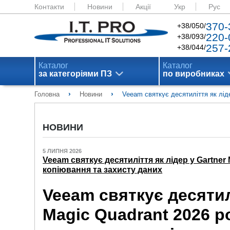
Контакти
Новини
Акції
Укр
Рус
370-
+38/050/
220-
+38/093/
257-
+38/044/
Каталог
Каталог
за категоріями ПЗ
по виробниках
›
›
Головна
Новини
Veeam святкує десятиліття як лід
НОВИНИ
5 ЛИПНЯ 2026
Veeam святкує десятиліття як лідер у Gartne
копіювання та захисту даних
Veeam святкує десятилі
Magic Quadrant 2026 