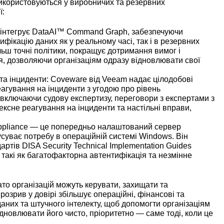
 використовуються у виробничих та резервних
ї:
 інтегрує
DataAI™ Command Graph
, забезпечуючи
фікацію даних як у реальному часі, так і в резервних
льш точні політики, покращує дотримання вимог і
я, дозволяючи організаціям одразу відновлювати свої
та інциденти
: Coveware від Veeam надає цілодобові
еагування на інциденти з угодою про рівень
 включаючи судову експертизу, переговори з експертами з
ксне реагування на інциденти та настільні вправи,
ppliance
— це попередньо налаштований сервер
усуває потребу в операційній системі Windows. Він
ртів DISA Security Technical Implementation Guides
, такі як багатофакторна автентифікація та незмінне
то організацій можуть керувати, захищати та
озрив у довірі збільшує операційні, фінансові та
даних та штучного інтелекту, щоб допомогти організаціям
відновлювати його чисто, пріоритетно — саме тоді, коли це