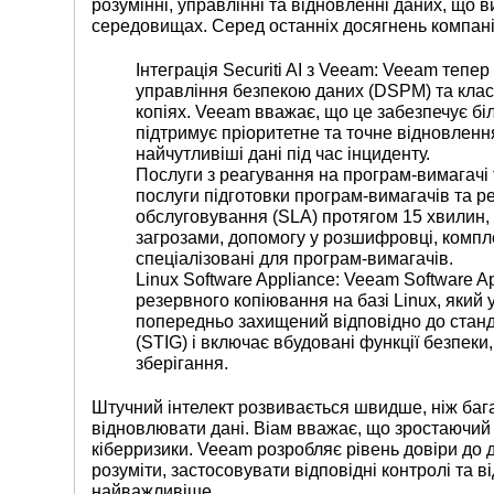
розумінні, управлінні та відновленні даних, що
середовищах. Серед останніх досягнень компані
Інтеграція Securiti AI з Veeam
: Veeam тепер
управління безпекою даних (DSPM) та класи
копіях. Veeam вважає, що це забезпечує бі
підтримує пріоритетне та точне відновленн
найчутливіші дані під час інциденту.
Послуги з реагування на програм-вимагачі 
послуги підготовки програм-вимагачів та р
обслуговування (SLA) протягом 15 хвилин,
загрозами, допомогу у розшифровці, компле
спеціалізовані для програм-вимагачів.
Linux Software Appliance
:
Veeam Software A
резервного копіювання на базі Linux, який 
попередньо захищений відповідно до станда
(STIG) і включає вбудовані функції безпеки
зберігання.
Штучний інтелект розвивається швидше, ніж бага
відновлювати дані. Віам вважає, що зростаючий р
кіберризики. Veeam розробляє рівень довіри до 
розуміти, застосовувати відповідні контролі та 
найважливіше.