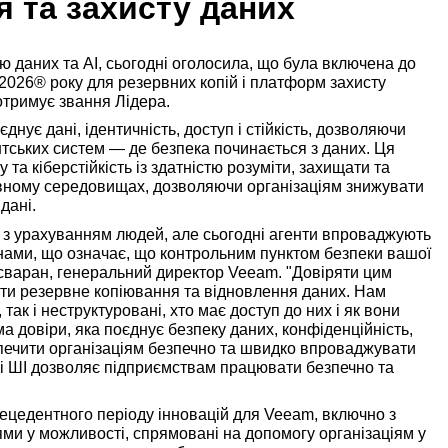
 та захисту даних
ю даних та AI, сьогодні оголосила, що була включена до
2026® року для резервних копій і платформ захисту
отримує звання Лідера.
днує дані, ідентичність, доступ і стійкість, дозволяючи
тських систем — де безпека починається з даних. Ця
та кіберстійкість із здатністю розуміти, захищати та
ервному середовищах, дозволяючи організаціям знижувати
дані.
ні з урахуванням людей, але сьогодні агенти впроваджують
инами, що означає, що контрольним пунктом безпеки вашої
 Есваран, генеральний директор Veeam. "Довіряти цим
ти резервне копіювання та відновлення даних. Нам
 так і неструктуровані, хто має доступ до них і як вони
довіри, яка поєднує безпеку даних, конфіденційність,
езпечити організаціям безпечно та швидко впроваджувати
х і ШІ дозволяє підприємствам працювати безпечно та
ецедентного періоду інновацій для Veeam, включно з
ями у можливості, спрямовані на допомогу організаціям у