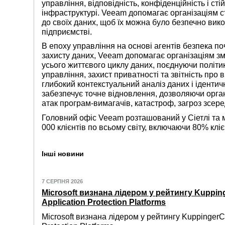
управління, відповідність, конфіденційність і сті
інфраструктурі. Veeam допомагає організаціям 
до своїх даних, щоб їх можна було безпечно вик
підприємстві.
В епоху управління на основі агентів безпека поч
захисту даних, Veeam допомагає організаціям з
усього життєвого циклу даних, поєднуючи політи
управління, захист приватності та звітність про 
глибокий контекстуальний аналіз даних і ідентич
забезпечує точне відновлення, дозволяючи орган
атак програм-вимагачів, катастроф, загроз зсер
Головний офіс Veeam розташований у Сіетлі та м
000 клієнтів по всьому світу, включаючи 80% клієн
Інші новини
7 СЕРПНЯ 2026
Microsoft визнана лідером у рейтингу Kuppin
Application Protection Platforms
Microsoft визнана лідером у рейтингу KuppingerC