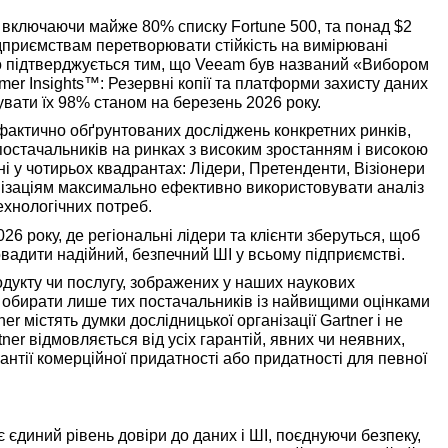
х, включаючи майже 80% списку Fortune 500, та понад $2
дприємствам перетворювати стійкість на вимірювані
ово підтверджується тим, що Veeam був названий «Вибором
mer Insights™: Резервні копії та платформи захисту даних
дувати їх 98% станом на березень 2026 року.
 фактично обґрунтованих досліджень конкретних ринків,
остачальників на ринках з високим зростанням і високою
 у чотирьох квадрантах: Лідери, Претенденти, Візіонери
нізаціям максимально ефективно використовувати аналіз
технологічних потреб.
26 року, де регіональні лідери та клієнти зберуться, щоб
ровадити надійний, безпечний ШІ у всьому підприємстві.
одукту чи послугу, зображених у наших наукових
ій обирати лише тих постачальників із найвищими оцінками
er містять думки дослідницької організації Gartner і не
ner відмовляється від усіх гарантій, явних чи неявних,
антії комерційної придатності або придатності для певної
є єдиний рівень довіри до даних і ШІ, поєднуючи безпеку,