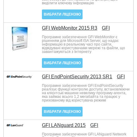
виділити ключову інформацію
ВИБРАТИ ЛІЦЕНЗІЮ
GFI WebMonitor 2015 R3
GFI
Програмне забезпечення GFI WebMonitor є
рішенням для Microsoft ISA Server, що надає
інформацію в реальному часі про сайти,
відвідувані користувачами мережі та файли, що
завантажуються з Інтернету
ВИБРАТИ ЛІЦЕНЗІЮ
GFI EndPointSecurity 2013 SR1
GFI
Програмне забезпечення GFI EndPointSecurity
реалізує функції контролю доступу, встановлюючи
на клієнтські машини невелику програму-агента,
яка займає всього 1,2 мегабайта та працює у
прихованому від користувача режимі
ВИБРАТИ ЛІЦЕНЗІЮ
GFI LANguard 2015
GFI
Програмне забезпечення GFI LANguard Network