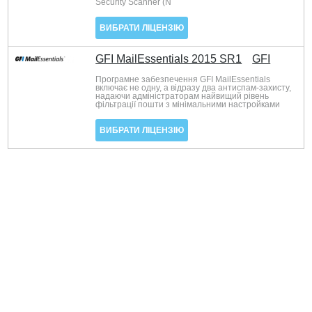
Security Scanner (N
ВИБРАТИ ЛІЦЕНЗІЮ
GFI MailEssentials 2015 SR1
GFI
Програмне забезпечення GFI MailEssentials
включає не одну, а відразу два антиспам-захисту,
надаючи адміністраторам найвищий рівень
фільтрації пошти з мінімальними настройками
ВИБРАТИ ЛІЦЕНЗІЮ