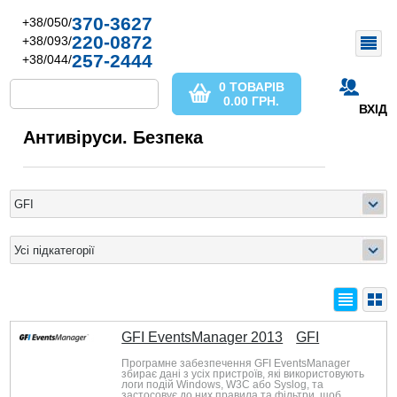
370-3627
+38/050/
220-0872
+38/093/
257-2444
+38/044/
0 ТОВАРІВ
0.00
ГРН.
ВХІД
Антивіруси. Безпека
GFI EventsManager 2013
GFI
Програмне забезпечення GFI EventsManager
збирає дані з усіх пристроїв, які використовують
логи подій Windows, W3C або Syslog, та
застосовує до них правила та фільтри, щоб