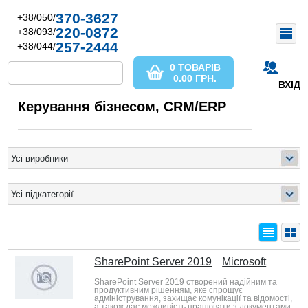
370-3627
+38/050/
220-0872
+38/093/
257-2444
+38/044/
0 ТОВАРІВ
0.00
ГРН.
ВХІД
Керування бізнесом, CRM/ERP
SharePoint Server 2019
Microsoft
SharePoint Server 2019 створений надійним та
продуктивним рішенням, яке спрощує
адміністрування, захищає комунікації та відомості,
а також дає можливість працювати з документами