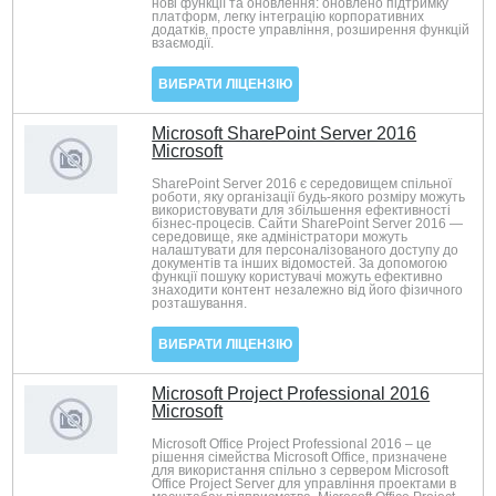
нові функції та оновлення: оновлено підтримку
платформ, легку інтеграцію корпоративних
додатків, просте управління, розширення функцій
взаємодії.
ВИБРАТИ ЛІЦЕНЗІЮ
Microsoft SharePoint Server 2016
Microsoft
SharePoint Server 2016 є середовищем спільної
роботи, яку організації будь-якого розміру можуть
використовувати для збільшення ефективності
бізнес-процесів. Сайти SharePoint Server 2016 —
середовище, яке адміністратори можуть
налаштувати для персоналізованого доступу до
документів та інших відомостей. За допомогою
функції пошуку користувачі можуть ефективно
знаходити контент незалежно від його фізичного
розташування.
ВИБРАТИ ЛІЦЕНЗІЮ
Microsoft Project Professional 2016
Microsoft
Microsoft Office Project Professional 2016 – це
рішення сімейства Microsoft Office, призначене
для використання спільно з сервером Microsoft
Office Project Server для управління проектами в