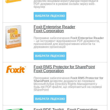
дозволяє кінцевим користувачам переглядати
PDF-документи в режимі онлайн через web-
браузер
ВИБРАТИ ЛІЦЕНЗІЮ
Foxit Enterprise Reader
Foxit Corporation
Програмне забезпечення
Foxit Enterprise Reader
– це інструмент відображення PDF-документів,
призначений для корпоративних клієнтів та
державних організацій
ВИБРАТИ ЛІЦЕНЗІЮ
Foxit RMS Protector for SharePoint
Foxit Corporation
Програмне забезпечення
Foxit RMS Protector for
SharePoint
дозволяє додавати всі переваги
Microsoft Active Directory Rights Management у
будь-які PDF-файли, що зберігаються на сервері
SharePoint
ВИБРАТИ ЛІЦЕНЗІЮ
Foxit PDF Toolkit
Foxit Corporation