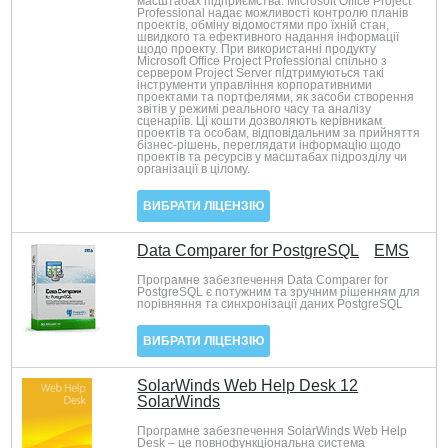
масштабах підприємства. Microsoft Office Project
Professional надає можливості контролю планів
проектів, обміну відомостями про їхній стан,
швидкого та ефективного надання інформації
щодо проекту. При використанні продукту
Microsoft Office Project Professional спільно з
сервером Project Server підтримуються такі
інструменти управління корпоративними
проектами та портфелями, як засоби створення
звітів у режимі реального часу та аналізу
сценаріїв. Ці кошти дозволяють керівникам
проектів та особам, відповідальним за прийняття
бізнес-рішень, переглядати інформацію щодо
проектів та ресурсів у масштабах підрозділу чи
організації в цілому.
ВИБРАТИ ЛІЦЕНЗІЮ
Data Comparer for PostgreSQL
EMS
Програмне забезпечення Data Comparer for
PostgreSQL є потужним та зручним рішенням для
порівняння та синхронізації даних PostgreSQL
ВИБРАТИ ЛІЦЕНЗІЮ
SolarWinds Web Help Desk 12
SolarWinds
Програмне забезпечення SolarWinds Web Help
Desk – це повнофункціональна система