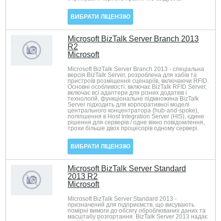
ВИБРАТИ ЛІЦЕНЗІЮ
Microsoft BizTalk Server Branch 2013
R2
Microsoft
Microsoft BizTalk Server Branch 2013 - спеціальна
версія BizTalk Server, розроблена для хабів та
пристроїв розміщення сценаріїв, включаючи RFID.
Основні особливості: включає BizTalk RFID Server,
включає всі адаптери для різних додатків і
технологій, функціональне підмножина BizTalk
Server підходить для корпоративної моделі
центрального концентратора (hub-and-spoke),
поліпшення в Host Integration Server (HIS), єдине
рішення для серверів / одне вікно повідомлення,
трохи більше двох процесорів одному сервері.
ВИБРАТИ ЛІЦЕНЗІЮ
Microsoft BizTalk Server Standard
2013 R2
Microsoft
Microsoft BizTalk Server Standard 2013 -
призначений для підприємств, що висувають
помірні вимоги до обсягу оброблюваних даних та
масштабу розгортання. BizTalk Server 2013 надає