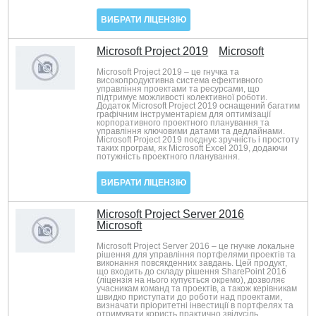
ВИБРАТИ ЛІЦЕНЗІЮ
Microsoft Project 2019
Microsoft
Microsoft Project 2019 – це гнучка та
високопродуктивна система ефективного
управління проектами та ресурсами, що
підтримує можливості колективної роботи.
Додаток Microsoft Project 2019 оснащений багатим
графічним інструментарієм для оптимізації
корпоративного проектного планування та
управління ключовими датами та дедлайнами.
Microsoft Project 2019 поєднує зручність і простоту
таких програм, як Microsoft Excel 2019, додаючи
потужність проектного планування.
ВИБРАТИ ЛІЦЕНЗІЮ
Microsoft Project Server 2016
Microsoft
Microsoft Project Server 2016 – це гнучке локальне
рішення для управління портфелями проектів та
виконання повсякденних завдань. Цей продукт,
що входить до складу рішення SharePoint 2016
(ліцензія на нього купується окремо), дозволяє
учасникам команд та проектів, а також керівникам
швидко приступати до роботи над проектами,
визначати пріоритетні інвестиції в портфелях та
отримувати користь практично звідусіль.