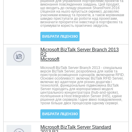
рішення для управління портфелями проектів та
виконання повсякденних завдань. Цей продукт,
що входить до складу рішення SharePoint 2016
(ліцензія на нього купується окремо), дозволяє
учасникам команд та проектів, а також керівникам
швидко приступати до роботи над проектами,
визначати пріоритетні інвестиції в портфелях та
отримувати користь практично звідусіль.
ВИБРАТИ ЛІЦЕНЗІЮ
Microsoft BizTalk Server Branch 2013
R2
Microsoft
Microsoft BizTalk Server Branch 2013 - спеціальна
версія BizTalk Server, розроблена для хабів та
пристроїв розміщення сценаріїв, включаючи RFID.
Основні особливості: включає BizTalk RFID Server,
включає всі адаптери для різних додатків і
технологій, функціональне підмножина BizTalk
Server підходить для корпоративної моделі
центрального концентратора (hub-and-spoke),
поліпшення в Host Integration Server (HIS), єдине
рішення для серверів / одне вікно повідомлення,
трохи більше двох процесорів одному сервері.
ВИБРАТИ ЛІЦЕНЗІЮ
Microsoft BizTalk Server Standard
2013 R2