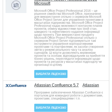
Microsoft
Microsoft Office Project Professional 2016 – це
рішення сімейства Microsoft Office, призначене
для використання спільно з сервером Microsoft
Office Project Server для управління проектами в
масштабах підприємства. Microsoft Office Project
Professional надає можливості контролю планів
проектів, обміну відомостями про їхній стан,
швидкого та ефективного надання інформації
щодо проекту. При використанні продукту
Microsoft Office Project Professional спільно з
сервером Project Server підтримуються такі
інструменти управління корпоративними
проектами та портфелями, як засоби створення
звітів у режимі реального часу та аналізу
сценаріїв. Ці кошти дозволяють керівникам
проектів та особам, відповідальним за прийняття
бізнес-рішень, переглядати інформацію щодо
проектів та ресурсів у масштабах підрозділу чи
організації в цілому.
ВИБРАТИ ЛІЦЕНЗІЮ
Atlassian Confluence 5.7
Atlassian
Програмне забезпечення Atlassian Сonfluence є
порталом для командної роботи з документами,
проектами, специфікаціями і т.п.
ВИБРАТИ ЛІЦЕНЗІЮ