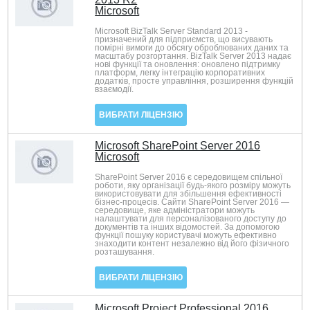
Microsoft
Microsoft BizTalk Server Standard 2013 -
призначений для підприємств, що висувають
помірні вимоги до обсягу оброблюваних даних та
масштабу розгортання. BizTalk Server 2013 надає
нові функції та оновлення: оновлено підтримку
платформ, легку інтеграцію корпоративних
додатків, просте управління, розширення функцій
взаємодії.
ВИБРАТИ ЛІЦЕНЗІЮ
Microsoft SharePoint Server 2016
Microsoft
SharePoint Server 2016 є середовищем спільної
роботи, яку організації будь-якого розміру можуть
використовувати для збільшення ефективності
бізнес-процесів. Сайти SharePoint Server 2016 —
середовище, яке адміністратори можуть
налаштувати для персоналізованого доступу до
документів та інших відомостей. За допомогою
функції пошуку користувачі можуть ефективно
знаходити контент незалежно від його фізичного
розташування.
ВИБРАТИ ЛІЦЕНЗІЮ
Microsoft Project Professional 2016