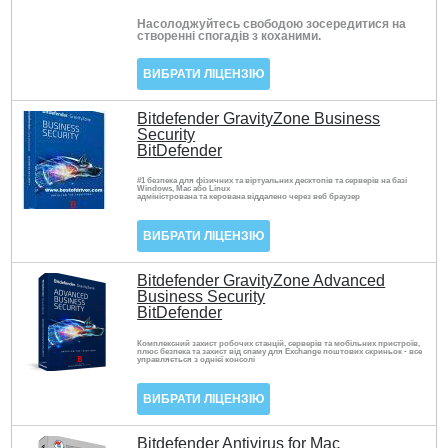
Насолоджуйтесь свободою зосередитися на
створенні спогадів з коханими.
ВИБРАТИ ЛІЦЕНЗІЮ
Bitdefender GravityZone Business
Security
BitDefender
#1 безпека для фізичних та віртуальних десктопів та серверів на базі
Windows, Mac або Linux
адміністрована та керована віддалено через веб браузер
ВИБРАТИ ЛІЦЕНЗІЮ
Bitdefender GravityZone Advanced
Business Security
BitDefender
Комплексний захист робочих станцій, серверів та мобільних пристроїв,
плюс безпека та захист від спаму для Exchange поштових скриньок - все
управляється з однієї консолі
ВИБРАТИ ЛІЦЕНЗІЮ
Bitdefender Antivirus for Mac