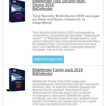
Bitdefender Total Security Multi-
Device 2019
BitDefender
Total Security Multi-Device 2019 захищає
усі Ваші ноутбуки, планшети та
смартфони.
Total Security Multi-Device 2019 заснований на
технологіях, нагороджених звичаями "Найкращий
захист" та "Максимальний" продуктивність" для
захисту Вашого пристрою одним клацанням миші.
Він використовує технології штучного інтелекту,
щоб точно визначити навіть передові шкідливі
програми, такі як 0-day загрози.
ВИБРАТИ ЛІЦЕНЗІЮ
Bitdefender Family pack 2019
BitDefender
Bitdefender Family Pack 2019 надає вам
неперевершену кібер-безпеку для всіх пристроїв
Windows, Mac та Android у вашому будинку. Він
включає безліч функцій, призначених для
забезпечення безпеки вашої сім'ї на різних
платформах і пристроях. Bitdefender дуже
потужний, але настільки простий у використанні:
керуйте безпекою всіх ваших пристроїв з однієї
інтуїтивно зрозумілої веб-консолі.