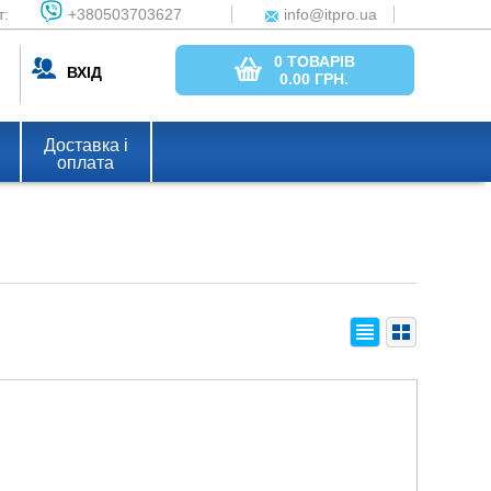
т:
+380503703627
info@itpro.ua
0 ТОВАРІВ
ВХІД
0.00
ГРН.
Доставка і
оплата