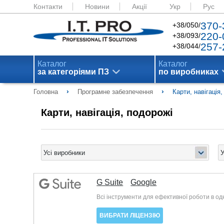
Контакти
Новини
Акції
Укр
Рус
370-
+38/050/
220-
+38/093/
257-
+38/044/
Каталог
Каталог
за категоріями ПЗ
по виробниках
›
›
Головна
Програмне забезпечення
Карти, навігація
Карти, навігація, подорожі
G Suite
Google
Всі інструменти для ефективної роботи в одн
ВИБРАТИ ЛІЦЕНЗІЮ