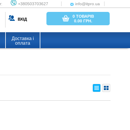
т:
+380503703627
info@itpro.ua
0 ТОВАРІВ
ВХІД
0.00
ГРН.
Доставка і
оплата