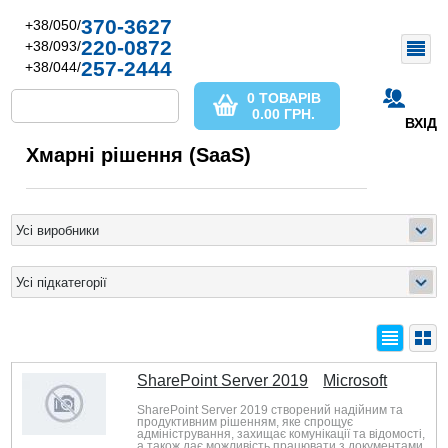
370-3627
+38/050/
220-0872
+38/093/
257-2444
+38/044/
0 ТОВАРІВ
0.00
ГРН.
ВХІД
Хмарні рішення (SaaS)
SharePoint Server 2019
Microsoft
SharePoint Server 2019 створений надійним та
продуктивним рішенням, яке спрощує
адміністрування, захищає комунікації та відомості,
а також дає можливість працювати з документами