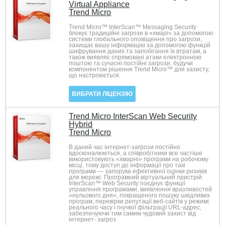
Virtual Appliance
Trend Micro
Trend Micro™ InterScan™ Messaging Security
блокує традиційні загрози в «хмарі» за допомогою
системи глобального оповіщення про загрози,
захищає вашу інформацію за допомогою функцій
шифрування даних та запобігання їх втратам, а
також виявляє спрямовані атаки електронною
поштою та сучасні постійні загрози, будучи
компонентом рішення Trend Micro™ для захисту,
що настроюється.
ВИБРАТИ ЛІЦЕНЗІЮ
Trend Micro InterScan Web Security
Hybrid
Trend Micro
В даний час інтернет-загрози постійно
вдосконалюються, а співробітники все частіше
використовують «хмарні» програми на робочому
місці, тому доступ до інформації про такі
програми — запорука ефективної оцінки ризиків
для мережі. Програмний віртуальний пристрій
InterScan™ Web Security поєднує функції
управління програмами, виявлення вразливостей
«нульового дня», покращеного пошуку шкідливих
програм, перевірки репутації веб-сайтів у режимі
реального часу і гнучкої фільтрації URL-адрес,
забезпечуючи тим самим чудовий захист від
інтернет- загроз.