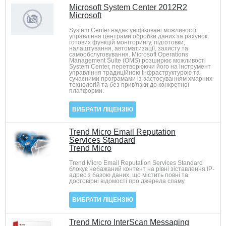
Microsoft System Center 2012R2
Microsoft
System Center надає уніфіковані можливості
управління центрами обробки даних за рахунок
готових функцій моніторингу, підготовки,
налаштування, автоматизації, захисту та
самообслуговування. Microsoft Operations
Management Suite (OMS) розширює можливості
System Center, перетворюючи його на інструмент
управління традиційною інфраструктурою та
сучасними програмами із застосуванням хмарних
технологій та без прив'язки до конкретної
платформи.
ВИБРАТИ ЛІЦЕНЗІЮ
Trend Micro Email Reputation
Services Standard
Trend Micro
Trend Micro Email Reputation Services Standard
блокує небажаний контент на рівні зіставлення IP-
адрес з базою даних, що містить повні та
достовірні відомості про джерела спаму.
ВИБРАТИ ЛІЦЕНЗІЮ
Trend Micro InterScan Messaging