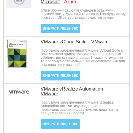
Microsoft
Акція
Office 365 — працюйте будь-де в будь-який
зручний час, у будь-якій точці світу і на будь-якому
пристрої. Office 365 завжди у вас під рукою.
ВИБРАТИ ЛІЦЕНЗІЮ
VMware vCloud Suite
VMware
Програмне забезпечення VMware vCloud Suite є
комплексною приватною хмарою на платформі
vSphere, що суттєво спрощує IT-адміністрування
та пропонує оптимальні рівні обслуговування для
всіх додатків у компанії
ВИБРАТИ ЛІЦЕНЗІЮ
VMware vRealize Automation
VMware
Програмне забезпечення VMware vRealize
Automation автоматизує надання
персоналізованих інфраструктур, додатків та
спеціалізованих ІТ-послуг
ВИБРАТИ ЛІЦЕНЗІЮ