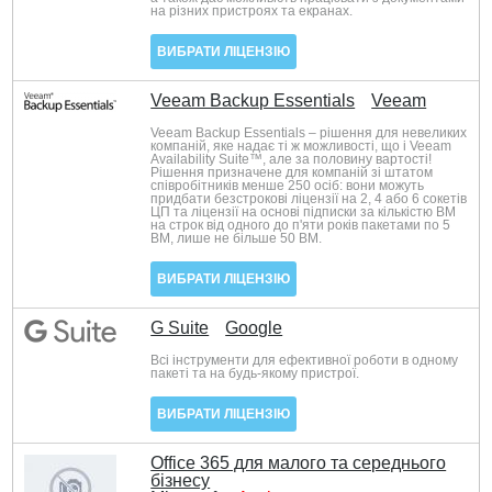
на різних пристроях та екранах.
ВИБРАТИ ЛІЦЕНЗІЮ
Veeam Backup Essentials
Veeam
Veeam Backup Essentials – рішення для невеликих
компаній, яке надає ті ж можливості, що і Veeam
Availability Suite™, але за половину вартості!
Рішення призначене для компаній зі штатом
співробітників менше 250 осіб: вони можуть
придбати безстрокові ліцензії на 2, 4 або 6 сокетів
ЦП та ліцензії на основі підписки за кількістю ВМ
на строк від одного до п'яти років пакетами по 5
ВМ, лише не більше 50 ВМ.
ВИБРАТИ ЛІЦЕНЗІЮ
G Suite
Google
Всі інструменти для ефективної роботи в одному
пакеті та на будь-якому пристрої.
ВИБРАТИ ЛІЦЕНЗІЮ
Office 365 для малого та середнього
бізнесу