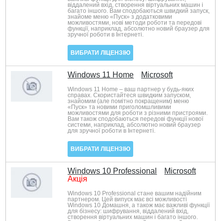
віддалений вхід, створення віртуальних машин і
багато іншого. Вам сподобаються швидкий запуск,
знайоме меню «Пуск» з додатковими
можливостями, нові методи роботи та передові
функції, наприклад, абсолютно новий браузер для
зручної роботи в Інтернеті.
ВИБРАТИ ЛІЦЕНЗІЮ
Windows 11 Home
Microsoft
Windows 11 Home – ваш партнер у будь-яких
справах. Скористайтеся швидким запуском,
знайомим (але помітно покращеним) меню
«Пуск» та новими приголомшливими
можливостями для роботи з різними пристроями.
Вам також сподобаються передові функції нової
системи, наприклад, абсолютно новий браузер
для зручної роботи в Інтернеті.
ВИБРАТИ ЛІЦЕНЗІЮ
Windows 10 Professional
Microsoft
Акція
Windows 10 Professional стане вашим надійним
партнером. Цей випуск має всі можливості
Windows 10 Домашня, а також має важливі функції
для бізнесу: шифрування, віддалений вхід,
створення віртуальних машин і багато іншого.