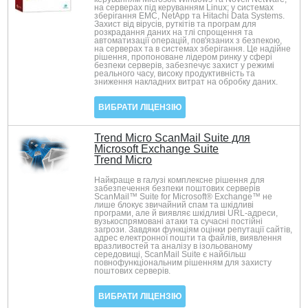
на серверах під керуванням Linux; у системах
зберігання EMC, NetApp та Hitachi Data Systems.
Захист від вірусів, руткітів та програм для
розкрадання даних на тлі спрощення та
автоматизації операцій, пов'язаних з безпекою,
на серверах та в системах зберігання. Це надійне
рішення, пропоноване лідером ринку у сфері
безпеки серверів, забезпечує захист у режимі
реального часу, високу продуктивність та
зниження накладних витрат на обробку даних.
ВИБРАТИ ЛІЦЕНЗІЮ
Trend Micro ScanMail Suite для
Microsoft Exchange Suite
Trend Micro
Найкраще в галузі комплексне рішення для
забезпечення безпеки поштових серверів
ScanMail™ Suite for Microsoft® Exchange™ не
лише блокує звичайний спам та шкідливі
програми, але й виявляє шкідливі URL-адреси,
вузькоспрямовані атаки та сучасні постійні
загрози. Завдяки функціям оцінки репутації сайтів,
адрес електронної пошти та файлів, виявлення
вразливостей та аналізу в ізольованому
середовищі, ScanMail Suite є найбільш
повнофункціональним рішенням для захисту
поштових серверів.
ВИБРАТИ ЛІЦЕНЗІЮ