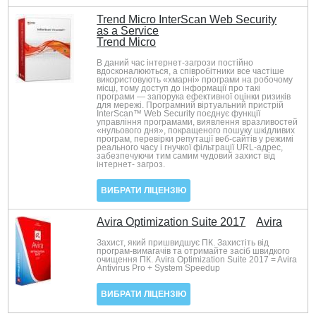
Trend Micro InterScan Web Security
as a Service
Trend Micro
В даний час інтернет-загрози постійно
вдосконалюються, а співробітники все частіше
використовують «хмарні» програми на робочому
місці, тому доступ до інформації про такі
програми — запорука ефективної оцінки ризиків
для мережі. Програмний віртуальний пристрій
InterScan™ Web Security поєднує функції
управління програмами, виявлення вразливостей
«нульового дня», покращеного пошуку шкідливих
програм, перевірки репутації веб-сайтів у режимі
реального часу і гнучкої фільтрації URL-адрес,
забезпечуючи тим самим чудовий захист від
інтернет- загроз.
ВИБРАТИ ЛІЦЕНЗІЮ
Avira Optimization Suite 2017
Avira
Захист, який пришвидшує ПК. Захистіть від
програм-вимагачів та отримайте засіб швидкого
очищення ПК. Avira Optimization Suite 2017 = Avira
Antivirus Pro + System Speedup
ВИБРАТИ ЛІЦЕНЗІЮ