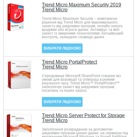
Trend Micro Maximum Security 2019
Trend Micro
Trend Micro Maximum Security – комплексне
рішення від Trend Micro для максимального
захисту від шкідливих програм, онлайн-загроз,
крадіжки або втрати даних. Антивірус та веб-
захист із хмарними технологіями, батьківський
контроль, захищене сховище даних
ВИБРАТИ ЛІЦЕНЗІЮ
Trend Micro PortalProtect
Trend Micro
Середовище Microsoft SharePoint створює всі
умови для взаємодії та співпраці в режимі
реального часу. Trend Micro™ PortalProtect™
забезпечує захист від шкідливих програм,
посилань та інших загроз.
ВИБРАТИ ЛІЦЕНЗІЮ
Trend Micro Server Protect for Storage
Trend Micro
Запобігання розкраданню за допомогою
шкідливих програм цінних даних: на серверах під
керуванням Microsoft Windows та Novell NetWare;