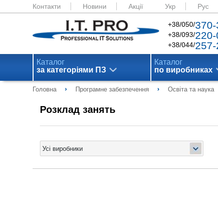
Контакти
Новини
Акції
Укр
Рус
370-
+38/050/
220-
+38/093/
257-
+38/044/
Каталог
Каталог
за категоріями ПЗ
по виробниках
›
›
Головна
Програмне забезпечення
Освіта та наука
Розклад занять