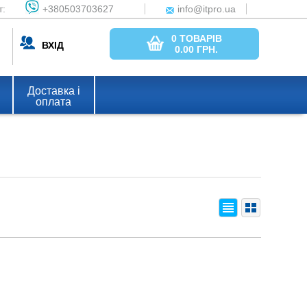
т:
+380503703627
info@itpro.ua
0 ТОВАРІВ
ВХІД
0.00
ГРН.
Доставка і
оплата