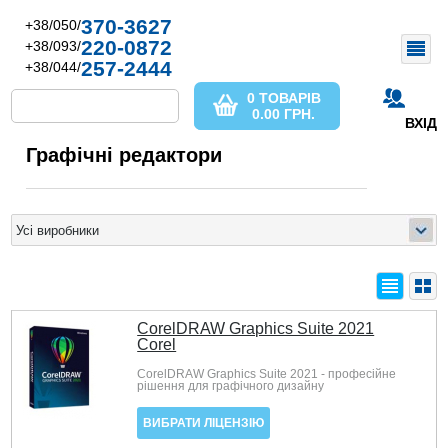
370-3627
+38/050/
220-0872
+38/093/
257-2444
+38/044/
0 ТОВАРІВ
0.00
ГРН.
ВХІД
Графічні редактори
CorelDRAW Graphics Suite 2021
Corel
CorelDRAW Graphics Suite 2021 - професійне
рішення для графічного дизайну
ВИБРАТИ ЛІЦЕНЗІЮ