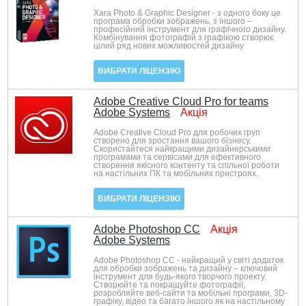
Xara Photo & Graphic Designer - з одного боку це
програма обробки зображень, з іншого –
професійний інструмент для графічного дизайну.
Комбінування фотографій з графікою створює
цілий ряд нових можливостей дизайну
ВИБРАТИ ЛІЦЕНЗІЮ
Adobe Creative Cloud Pro for teams
Adobe Systems
Акція
Adobe Creative Cloud Pro для робочих груп
створено для зростання вашого бізнесу.
Скористайтеся найкращими дизайнерськими
програмами та сервісами для ефективного
створення якісного контенту та спільної роботи
на настільних ПК та мобільних пристроях.
ВИБРАТИ ЛІЦЕНЗІЮ
Adobe Photoshop CC
Акція
Adobe Systems
Adobe Photoshop CC - найкращий у світі додаток
для обробки зображень та дизайну – ключовий
інструмент для будь-якого творчого проекту.
Створюйте та покращуйте фотографії,
розробляйте веб-сайти та мобільні програми, 3D-
графіку, відео та багато іншого як на настільному