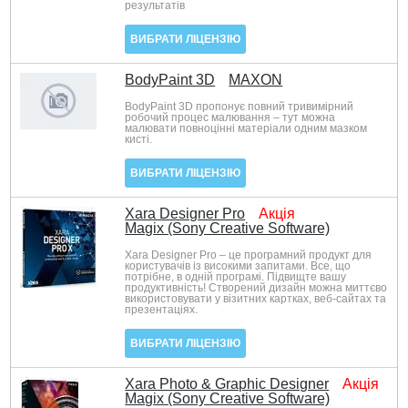
результатів
ВИБРАТИ ЛІЦЕНЗІЮ
BodyPaint 3D
MAXON
BodyPaint 3D пропонує повний тривимірний
робочий процес малювання – тут можна
малювати повноцінні матеріали одним мазком
кисті.
ВИБРАТИ ЛІЦЕНЗІЮ
Xara Designer Pro
Акція
Magix (Sony Creative Software)
Xara Designer Pro – це програмний продукт для
користувачів із високими запитами. Все, що
потрібне, в одній програмі. Підвищте вашу
продуктивність! Створений дизайн можна миттєво
використовувати у візитних картках, веб-сайтах та
презентаціях.
ВИБРАТИ ЛІЦЕНЗІЮ
Xara Photo & Graphic Designer
Акція
Magix (Sony Creative Software)