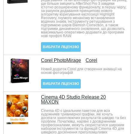
редагування та каталогізації фотографій на ринку,
ще більше зміцнить AfterShot Pro 3 завдяки
істотно розширеному функціоналу, в першу чергу,
за рахунок додавання принципово нового
алгоритму коригування експозиції Highlight
Recovery, гнучкого механізму встановлення
водяних знаків, інструменту ретушування з
підтримкою шарів Blemish Correction, а також
підтримки динамічного оновлення, що дозволить
максимально оперативно додавати до програми
нові профілі RAW.
ВИБРАТИ ЛІЦЕНЗІЮ
Corel PhotoMirage
Corel
Новий додаток Corel для створення анімації на
основі фотографій
ВИБРАТИ ЛІЦЕНЗІЮ
Cinema 4D Studio Release 20
MAXON
Cinema 4D є ідеальним пакетом для всіх
художників тривимірної графіки, які хочуть
досягати захоплюючих результатів швидко та без
проблем. Початківці, нарівні з досвідченими
професіоналами, можуть скористатися широким
набором інструментів та функцій Cinema 4D для
швидкого досягнення приголомшливих