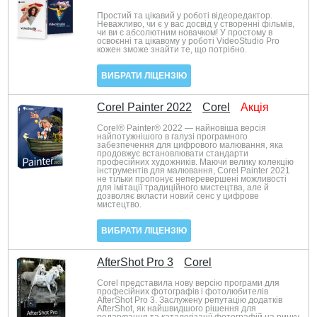
Простий та цікавий у роботі відеоредактор.
Неважливо, чи є у вас досвід у створенні фільмів,
чи ви є абсолютним новачком! У простому в
освоєнні та цікавому у роботі VideoStudio Pro
кожен зможе знайти те, що потрібно.
ВИБРАТИ ЛІЦЕНЗІЮ
Corel Painter 2022
Corel
Акція
Corel® Painter® 2022 — найновіша версія
найпотужнішого в галузі програмного
забезпечення для цифрового малювання, яка
продовжує встановлювати стандарти
професійних художників. Маючи велику колекцію
інструментів для малювання, Corel Painter 2021
не тільки пропонує неперевершені можливості
для імітації традиційного мистецтва, але й
дозволяє вкласти новий сенс у цифрове
мистецтво.
ВИБРАТИ ЛІЦЕНЗІЮ
AfterShot Pro 3
Corel
Corel представила нову версію програми для
професійних фотографів і фотолюбителів
AfterShot Pro 3. Заслужену репутацію додатків
AfterShot, як найшвидшого рішення для