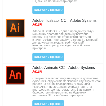
ПК, так і на мобільних пристроях.
ВИБРАТИ ЛІЦЕНЗІЮ
Adobe Illustrator CC
Adobe Systems
Акція
Adobe Illustrator CC - одна з провідних у галузі
мобільних програм для дизайну векторної
графіки, що дозволяє створювати логотипи,
значки, ескізи, типографіку та складні ілюстрації
для друкованих видань, веб-публікацій,
інтерактивних ресурсів, відео та мобільних
пристроїв.
ВИБРАТИ ЛІЦЕНЗІЮ
Adobe Animate CC
Adobe Systems
Акція
Створюйте інтерактивну анімацію за допомогою
сучасних інструментів малювання і публікуйте свої
роботи на різних платформах, у тому числі
Flash/AIR, HTML5 Canvas, WebGL і навіть на
платформах, що настроюються. Ваш контент
буде доступний практично на будь-яких
настільних ПК та мобільних пристроях.
ВИБРАТИ ЛІЦЕНЗІЮ