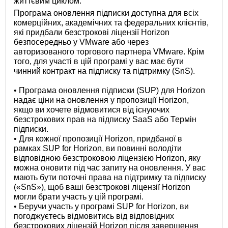
життєвим циклом.
Програма оновлення підписки доступна для всіх
комерційних, академічних та федеральних клієнтів,
які придбали безстрокові ліцензії Horizon
безпосередньо у VMware або через
авторизованого торгового партнера VMware. Крім
того, для участі в цій програмі у вас має бути
чинний контракт на підписку та підтримку (SnS).
• Програма оновлення підписки (SUP) для Horizon
надає ціни на оновлення у пропозиції Horizon,
якщо ви хочете відмовитися від існуючих
безстрокових прав на підписку SaaS або Термін
підписки.
• Для кожної пропозиції Horizon, придбаної в
рамках SUP for Horizon, ви повинні володіти
відповідною безстроковою ліцензією Horizon, яку
можна оновити під час запиту на оновлення. У вас
мають бути поточні права на підтримку та підписку
(«SnS»), щоб ваші безстрокові ліцензії Horizon
могли брати участь у цій програмі.
• Беручи участь у програмі SUP for Horizon, ви
погоджуєтесь відмовитись від відповідних
безстрокових ліцензій Horizon після завершення