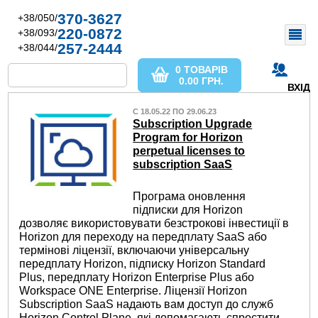
370-3627
+38/050/
220-0872
+38/093/
257-2444
+38/044/
0 ТОВАРІВ
0.00
ГРН.
ВХІД
С 18.05.22 ПО 29.06.23
Subscription Upgrade
Program for Horizon
perpetual licenses to
subscription SaaS
Програма оновлення
підписки для Horizon
дозволяє використовувати безстрокові інвестиції в
Horizon для переходу на передплату SaaS або
термінові ліцензії, включаючи універсальну
передплату Horizon, підписку Horizon Standard
Plus, передплату Horizon Enterprise Plus або
Workspace ONE Enterprise. Ліцензії Horizon
Subscription SaaS надають вам доступ до служб
Horizon Control Plane, які допомагають спростити