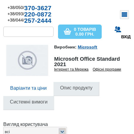
370-3627
+38/050/
220-0872
+38/093/
257-2444
+38/044/
0 ТОВАРІВ
0.00
ГРН.
ВХІД
Виробник:
Microsoft
Microsoft Office Standard
2021
Інтернет та Мережа
Офісні програми
Опис продукту
Варіанти та ціни
Системні вимоги
Вигляд користувача